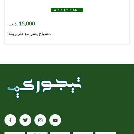
ADD TO CART
.د.ب
15,000
مسباح يسر مع طربزونة