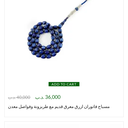
ADD TO CART
.د.ب
36,000
.د.ب
40,000
مسباح فاتوران ازرق معرق قديم مع طربزونة وفواصل معدن