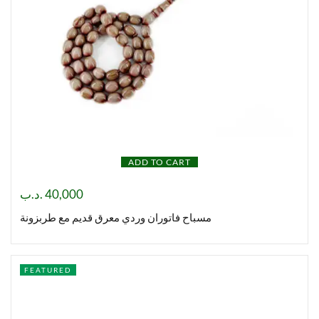
ADD TO CART
.د.ب
40,000
مسباح فاتوران وردي معرق قديم مع طربزونة
FEATURED