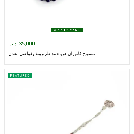
ADD TO CART
.د.ب
35,000
مسباح فاتوران حرباء مع طربزونة وفواصل معدن
FEATURED