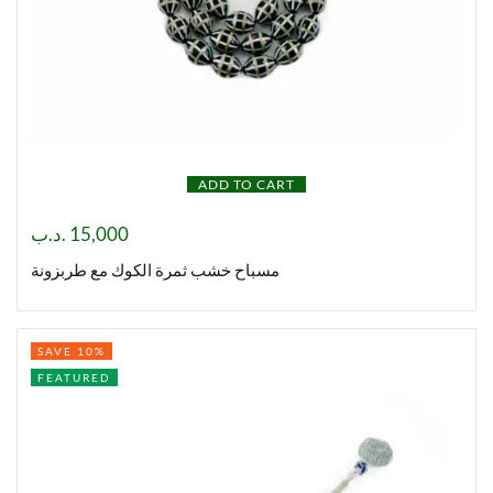
ADD TO CART
.د.ب
15,000
مسباح خشب ثمرة الكوك مع طربزونة
SAVE 10%
FEATURED