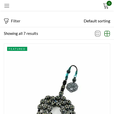
0
Sign in
Filter
Default sorting
Showing all 7 results
Remember me
Lost password?
FEATURED
LOG IN
CREATE AN ACCOUNT